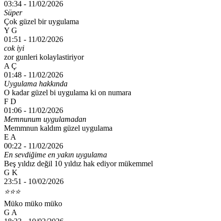
03:34 -
11/02/2026
Süper
Çok güzel bir uygulama
Y G
01:51 -
11/02/2026
cok iyi
zor gunleri kolaylastiriyor
A Ç
01:48 -
11/02/2026
Uygulama hakkında
O kadar güzel bi uygulama ki on numara
F D
01:06 -
11/02/2026
Memnunum uygulamadan
Memmnun kaldım güzel uygulama
E A
00:22 -
11/02/2026
En sevdiğime en yakın uygulama
Beş yıldız değil 10 yıldız hak ediyor mükemmel
G K
23:51 -
10/02/2026
⭐️⭐️⭐️
Müko müko müko
G A