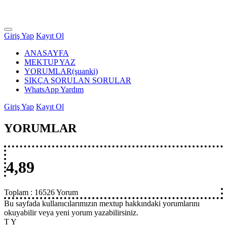
Giriş Yap
Kayıt Ol
ANASAYFA
MEKTUP YAZ
YORUMLAR
(şuanki)
SIKÇA SORULAN SORULAR
WhatsApp Yardım
Giriş Yap
Kayıt Ol
YORUMLAR
4,89
Toplam :
16526 Yorum
Bu sayfada kullanıcılarımızın mextup hakkındaki yorumlarını
okuyabilir veya yeni yorum yazabilirsiniz.
T Y