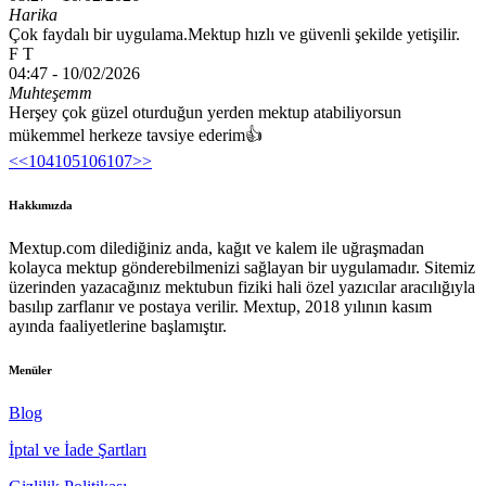
Harika
Çok faydalı bir uygulama.Mektup hızlı ve güvenli şekilde yetişilir.
F T
04:47 -
10/02/2026
Muhteşemm
Herşey çok güzel oturduğun yerden mektup atabiliyorsun
mükemmel herkeze tavsiye ederim👍
<<
104
105
106
107
>>
Hakkımızda
Mextup.com dilediğiniz anda, kağıt ve kalem ile uğraşmadan
kolayca mektup gönderebilmenizi sağlayan bir uygulamadır. Sitemiz
üzerinden yazacağınız mektubun fiziki hali özel yazıcılar aracılığıyla
basılıp zarflanır ve postaya verilir. Mextup, 2018 yılının kasım
ayında faaliyetlerine başlamıştır.
Menüler
Blog
İptal ve İade Şartları