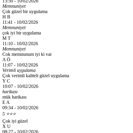
13:50 -
10/02/2026
Memnuniyet
Çok güzel bir uygulama
H B
11:41 -
10/02/2026
Memnuniyet
çok iyi bir uygulama
M T
11:10 -
10/02/2026
Memnuniyet
Cok memnunum iyi ki var
A Ö
11:07 -
10/02/2026
Verimli uygulama
Çok verimli kaliteli güzel uygulama
Y C
10:07 -
10/02/2026
harikası
mük harikası
E A
09:34 -
10/02/2026
5 ⭐️⭐️⭐️
Çok iyi güzel
X U
08:27 -
10/02/2026