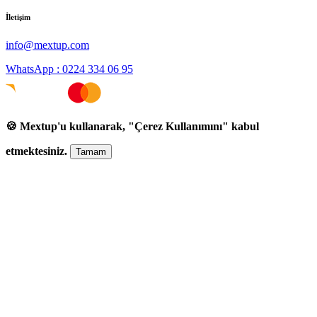
İletişim
info@mextup.com
WhatsApp : 0224 334 06 95
🍪 Mextup'u kullanarak, "Çerez Kullanımını" kabul
etmektesiniz.
Tamam