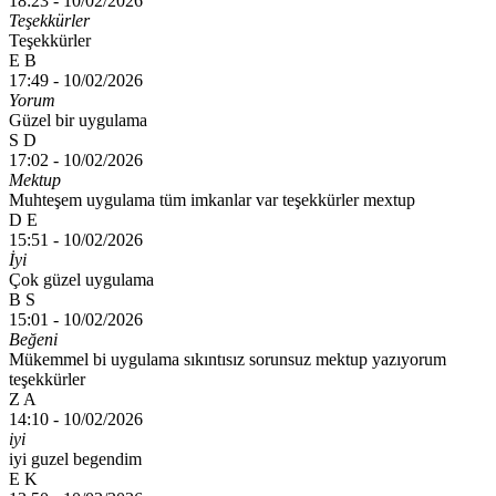
18:23 -
10/02/2026
Teşekkürler
Teşekkürler
E B
17:49 -
10/02/2026
Yorum
Güzel bir uygulama
S D
17:02 -
10/02/2026
Mektup
Muhteşem uygulama tüm imkanlar var teşekkürler mextup
D E
15:51 -
10/02/2026
İyi
Çok güzel uygulama
B S
15:01 -
10/02/2026
Beğeni
Mükemmel bi uygulama sıkıntısız sorunsuz mektup yazıyorum
teşekkürler
Z A
14:10 -
10/02/2026
iyi
iyi guzel begendim
E K