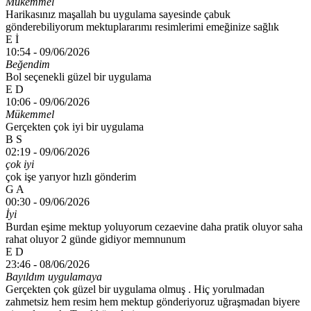
Mükemmel
Harikasınız maşallah bu uygulama sayesinde çabuk
gönderebiliyorum mektuplararımı resimlerimi emeğinize sağlık
E İ
10:54 -
09/06/2026
Beğendim
Bol seçenekli güzel bir uygulama
E D
10:06 -
09/06/2026
Mükemmel
Gerçekten çok iyi bir uygulama
B S
02:19 -
09/06/2026
çok iyi
çok işe yarıyor hızlı gönderim
G A
00:30 -
09/06/2026
İyi
Burdan eşime mektup yoluyorum cezaevine daha pratik oluyor saha
rahat oluyor 2 günde gidiyor memnunum
E D
23:46 -
08/06/2026
Bayıldım uygulamaya
Gerçekten çok güzel bir uygulama olmuş . Hiç yorulmadan
zahmetsiz hem resim hem mektup gönderiyoruz uğraşmadan biyere