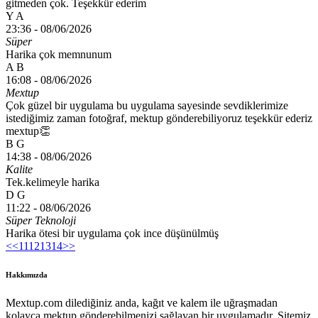
gitmeden çok. Teşekkür ederim
Y A
23:36 -
08/06/2026
Süper
Harika çok memnunum
A B
16:08 -
08/06/2026
Mextup
Çok güzel bir uygulama bu uygulama sayesinde sevdiklerimize
istediğimiz zaman fotoğraf, mektup gönderebiliyoruz teşekkür ederiz
mextup👏
B G
14:38 -
08/06/2026
Kalite
Tek.kelimeyle harika
D G
11:22 -
08/06/2026
Süper Teknoloji
Harika ötesi bir uygulama çok ince düşünülmüş
<<
11
12
13
14
>>
Hakkımızda
Mextup.com dilediğiniz anda, kağıt ve kalem ile uğraşmadan
kolayca mektup gönderebilmenizi sağlayan bir uygulamadır. Sitemiz