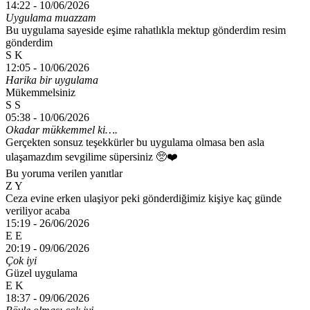
14:22 -
10/06/2026
Uygulama muazzam
Bu uygulama sayeside eşime rahatlıkla mektup gönderdim resim
gönderdim
S K
12:05 -
10/06/2026
Harika bir uygulama
Mükemmelsiniz
S S
05:38 -
10/06/2026
Okadar mükkemmel ki….
Gerçekten sonsuz teşekkürler bu uygulama olmasa ben asla
ulaşamazdım sevgilime süpersiniz 🥺❤️
Bu yoruma verilen yanıtlar
Z Y
Ceza evine erken ulaşiyor peki gönderdiğimiz kişiye kaç günde
veriliyor acaba
15:19 -
26/06/2026
E E
20:19 -
09/06/2026
Çok iyi
Güzel uygulama
E K
18:37 -
09/06/2026