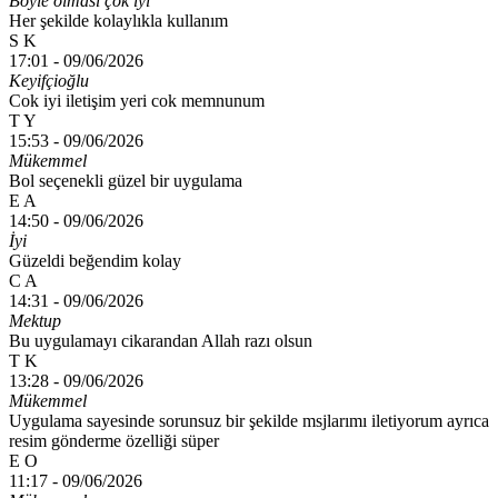
Böyle olması çok iyi
Her şekilde kolaylıkla kullanım
S K
17:01 -
09/06/2026
Keyifçioğlu
Cok iyi iletişim yeri cok memnunum
T Y
15:53 -
09/06/2026
Mükemmel
Bol seçenekli güzel bir uygulama
E A
14:50 -
09/06/2026
İyi
Güzeldi beğendim kolay
C A
14:31 -
09/06/2026
Mektup
Bu uygulamayı cikarandan Allah razı olsun
T K
13:28 -
09/06/2026
Mükemmel
Uygulama sayesinde sorunsuz bir şekilde msjlarımı iletiyorum ayrıca
resim gönderme özelliği süper
E O
11:17 -
09/06/2026