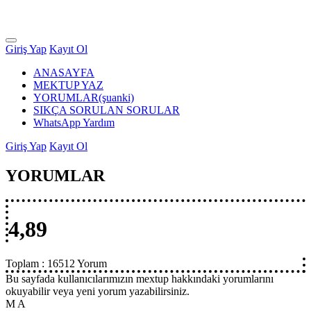
Giriş Yap
Kayıt Ol
ANASAYFA
MEKTUP YAZ
YORUMLAR
(şuanki)
SIKÇA SORULAN SORULAR
WhatsApp Yardım
Giriş Yap
Kayıt Ol
YORUMLAR
4,89
Toplam :
16512 Yorum
Bu sayfada kullanıcılarımızın mextup hakkındaki yorumlarını
okuyabilir veya yeni yorum yazabilirsiniz.
M A