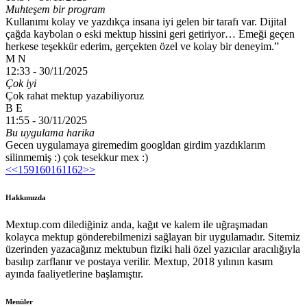
Muhteşem bir program
Kullanımı kolay ve yazdıkça insana iyi gelen bir tarafı var. Dijital
çağda kaybolan o eski mektup hissini geri getiriyor… Emeği geçen
herkese teşekkür ederim, gerçekten özel ve kolay bir deneyim.”
M N
12:33 -
30/11/2025
Çok iyi
Çok rahat mektup yazabiliyoruz
B E
11:55 -
30/11/2025
Bu uygulama harika
Gecen uygulamaya giremedim googldan girdim yazdıklarım
silinmemiş :) çok tesekkur mex :)
<<
159
160
161
162
>>
Hakkımızda
Mextup.com dilediğiniz anda, kağıt ve kalem ile uğraşmadan
kolayca mektup gönderebilmenizi sağlayan bir uygulamadır. Sitemiz
üzerinden yazacağınız mektubun fiziki hali özel yazıcılar aracılığıyla
basılıp zarflanır ve postaya verilir. Mextup, 2018 yılının kasım
ayında faaliyetlerine başlamıştır.
Menüler