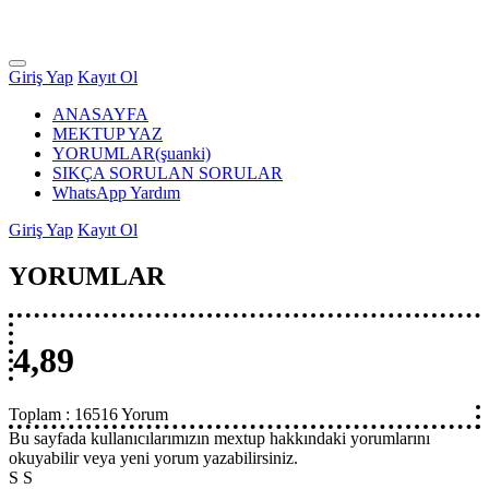
Giriş Yap
Kayıt Ol
ANASAYFA
MEKTUP YAZ
YORUMLAR
(şuanki)
SIKÇA SORULAN SORULAR
WhatsApp Yardım
Giriş Yap
Kayıt Ol
YORUMLAR
4,89
Toplam :
16516 Yorum
Bu sayfada kullanıcılarımızın mextup hakkındaki yorumlarını
okuyabilir veya yeni yorum yazabilirsiniz.
S S