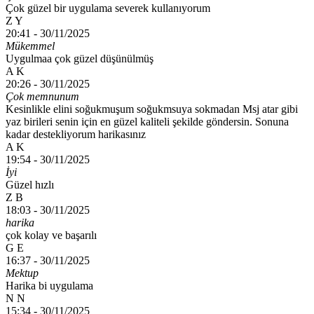
Çok güzel bir uygulama severek kullanıyorum
Z Y
20:41 -
30/11/2025
Mükemmel
Uygulmaa çok güzel düşünülmüş
A K
20:26 -
30/11/2025
Çok memnunum
Kesinlikle elini soğukmuşum soğukmsuya sokmadan Msj atar gibi
yaz birileri senin için en güzel kaliteli şekilde göndersin. Sonuna
kadar destekliyorum harikasınız
A K
19:54 -
30/11/2025
İyi
Güzel hızlı
Z B
18:03 -
30/11/2025
harika
çok kolay ve başarılı
G E
16:37 -
30/11/2025
Mektup
Harika bi uygulama
N N
15:34 -
30/11/2025