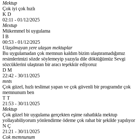
Mektup
Çok iyi çok hızlı
K D
02:11 -
01/12/2025
Mextup
Mükemmel bi uygulama
İ B
00:53 -
01/12/2025
Ulaşılmayan yere ulaşan mektuplar
Bu uygulamadan çok memnun kaldım bizim ulaştıramadığımız
resimlerimizi sözde söylemeyip yazıyla dile döktüğümüz Sevgi
sözcüklerini ulaştıran bir aracı teşekkür ediyoruz
D M
22:42 -
30/11/2025
mnts
Çok güzel, hızlı teslimat yapan ve çok güvenli bir programdır çok
memnunum ben
T T
21:53 -
30/11/2025
Mektup
Çok güzel bir uygulama gerçekten eşime rahatlıkla mektup
yollayabiliyorum yönlendirme ödeme çok rahat bir şekilde yapılıyor
N Ç
21:21 -
30/11/2025
Çok memnunum