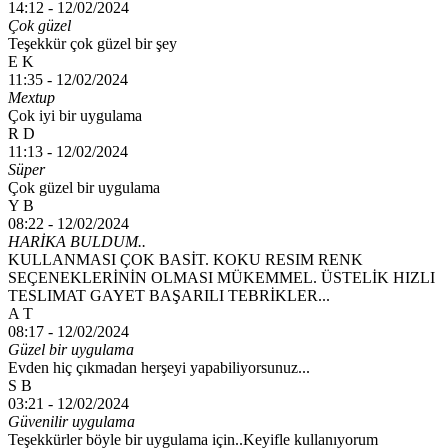
14:12 -
12/02/2024
Çok güzel
Teşekkür çok güzel bir şey
E K
11:35 -
12/02/2024
Mextup
Çok iyi bir uygulama
R D
11:13 -
12/02/2024
Süper
Çok güzel bir uygulama
Y B
08:22 -
12/02/2024
HARİKA BULDUM..
KULLANMASI ÇOK BASİT. KOKU RESIM RENK
SEÇENEKLERİNİN OLMASI MÜKEMMEL. ÜSTELİK HIZLI
TESLIMAT GAYET BAŞARILI TEBRİKLER...
A T
08:17 -
12/02/2024
Güzel bir uygulama
Evden hiç çıkmadan herşeyi yapabiliyorsunuz...
S B
03:21 -
12/02/2024
Güvenilir uygulama
Teşekkürler böyle bir uygulama için..Keyifle kullanıyorum