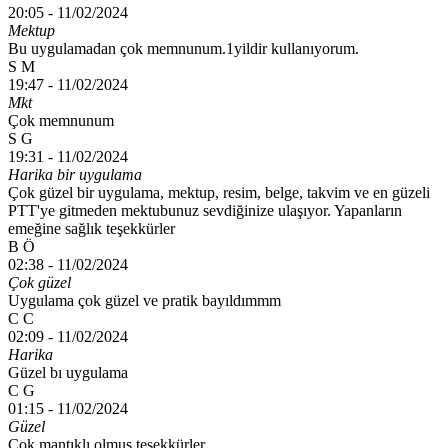
20:05 -
11/02/2024
Mektup
Bu uygulamadan çok memnunum.1yildir kullanıyorum.
S M
19:47 -
11/02/2024
Mkt
Çok memnunum
S G
19:31 -
11/02/2024
Harika bir uygulama
Çok güzel bir uygulama, mektup, resim, belge, takvim ve en güzeli
PTT'ye gitmeden mektubunuz sevdiğinize ulaşıyor. Yapanların
emeğine sağlık teşekkürler
B Ö
02:38 -
11/02/2024
Çok güzel
Uygulama çok güzel ve pratik bayıldımmm
C C
02:09 -
11/02/2024
Harika
Güzel bı uygulama
C G
01:15 -
11/02/2024
Güzel
Çok mantıklı olmuş teşekkürler