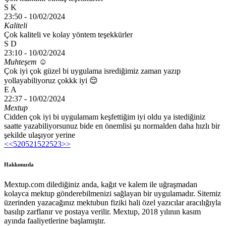
S K
23:50 -
10/02/2024
Kaliteli
Çok kaliteli ve kolay yöntem teşekkürler
S D
23:10 -
10/02/2024
Muhteşem ☺️
Çok iyi çok güzel bi uygulama isrediğimiz zaman yazıp
yollayabiliyoruz çokkk iyi 😌
E A
22:37 -
10/02/2024
Mextup
Cidden çok iyi bi uygulamam keşfettiğim iyi oldu ya istediğiniz
saatte yazabiliyorsunuz bide en önemlisi şu normalden daha hızlı bir
şekilde ulaşıyor yerine
<<
520
521
522
523
>>
Hakkımızda
Mextup.com dilediğiniz anda, kağıt ve kalem ile uğraşmadan
kolayca mektup gönderebilmenizi sağlayan bir uygulamadır. Sitemiz
üzerinden yazacağınız mektubun fiziki hali özel yazıcılar aracılığıyla
basılıp zarflanır ve postaya verilir. Mextup, 2018 yılının kasım
ayında faaliyetlerine başlamıştır.