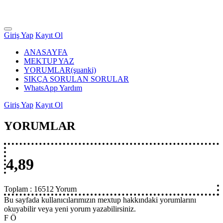
Giriş Yap
Kayıt Ol
ANASAYFA
MEKTUP YAZ
YORUMLAR
(şuanki)
SIKÇA SORULAN SORULAR
WhatsApp Yardım
Giriş Yap
Kayıt Ol
YORUMLAR
4,89
Toplam :
16512 Yorum
Bu sayfada kullanıcılarımızın mextup hakkındaki yorumlarını
okuyabilir veya yeni yorum yazabilirsiniz.
F Ö