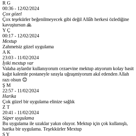
R G
00:36 -
12/02/2024
Çox gözel
Çox teşekürler beğenilmeyecek gibi değil Allâh herkesi özlediğine
kavuştursun 🙏
Y Ç
00:17 -
12/02/2024
Mextup
Zahmetsiz güzel uygulama
A K
23:03 -
11/02/2024
İyiki mextup var
Valaha aylardır kullanıyorum cezaevine mektup atıyorum kolay basit
kağıt kalemle postaneyle sırayla uğraşmiyorum akıl edenden Allah
razı olsun 😊
Ş M
22:57 -
11/02/2024
Harika
Çok güzel bir uygulama elinize sağlık
Z T
20:41 -
11/02/2024
Süper uygulama
Bu uygulama ile uzaklar yakın oluyor. Mektup için çok kullanışlı,
harika bir uygulama. Teşekkürler Mextup
S Y