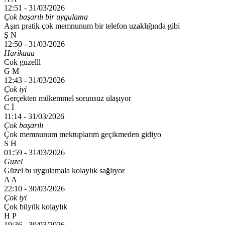
12:51 -
31/03/2026
Çok başarılı bir uygulama
Aşırı pratik çok memnunum bir telefon uzaklığında gibi
Ş N
12:50 -
31/03/2026
Harikaaa
Cok guzelll
G M
12:43 -
31/03/2026
Çok iyi
Gerçekten mükemmel sorunsuz ulaşıyor
C İ
11:14 -
31/03/2026
Çok başarılı
Çok memnunum mektuplarım geçikmeden gidiyo
S H
01:59 -
31/03/2026
Guzel
Güzel bı uygulamala kolaylık sağlıyor
A A
22:10 -
30/03/2026
Çok iyi
Çok büyük kolaylık
H P
19:36 -
30/03/2026