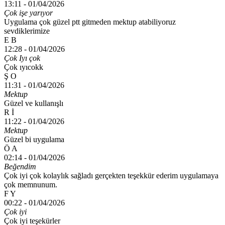
13:11 -
01/04/2026
Çok işe yarıyor
Uygulama çok güzel ptt gitmeden mektup atabiliyoruz
sevdiklerimize
E B
12:28 -
01/04/2026
Çok Iyı çok
Çok ıyıcokk
Ş O
11:31 -
01/04/2026
Mektup
Güzel ve kullanışlı
R İ
11:22 -
01/04/2026
Mektup
Güzel bi uygulama
Ö A
02:14 -
01/04/2026
Beğendim
Çok iyi çok kolaylık sağladı gerçekten teşekkür ederim uygulamaya
çok memnunum.
F Y
00:22 -
01/04/2026
Çok iyi
Çok iyi teşekürler