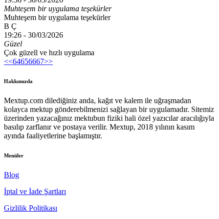
Muhteşem bir uygulama teşekürler
Muhteşem bir uygulama teşekürler
B Ç
19:26 -
30/03/2026
Güzel
Çok güzell ve hızlı uygulama
<<
64
65
66
67
>>
Hakkımızda
Mextup.com dilediğiniz anda, kağıt ve kalem ile uğraşmadan
kolayca mektup gönderebilmenizi sağlayan bir uygulamadır. Sitemiz
üzerinden yazacağınız mektubun fiziki hali özel yazıcılar aracılığıyla
basılıp zarflanır ve postaya verilir. Mextup, 2018 yılının kasım
ayında faaliyetlerine başlamıştır.
Menüler
Blog
İptal ve İade Şartları
Gizlilik Politikası