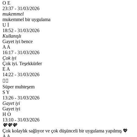
O E
23:37 -
31/03/2026
mukemmel
mukemmel bir uygulama
U İ
18:52 -
31/03/2026
Kullanışlı
Gayet iyi bence
A A
16:17 -
31/03/2026
Çok iyi
Çok iyi. Teşekkürler
E A
14:22 -
31/03/2026
👍🏻
Süper muhteşem
S Y
13:26 -
31/03/2026
Gayet iyi
Gayet iyi
H O
13:10 -
31/03/2026
💖💖💖
Çok kolaylık sağlıyor ve çok düşünceli bir uygulama yapılmış 💖
A A