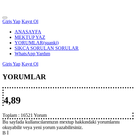
Giriş Yap
Kayıt Ol
ANASAYFA
MEKTUP YAZ
YORUMLAR
(şuanki)
SIKÇA SORULAN SORULAR
WhatsApp Yardım
Giriş Yap
Kayıt Ol
YORUMLAR
4,89
Toplam :
16521 Yorum
Bu sayfada kullanıcılarımızın mextup hakkındaki yorumlarını
okuyabilir veya yeni yorum yazabilirsiniz.
B İ