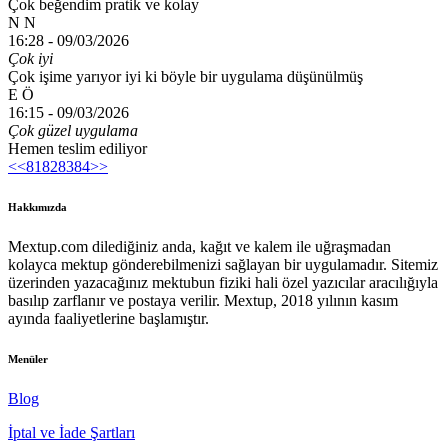
Çok beğendim pratik ve kolay
N N
16:28 -
09/03/2026
Çok iyi
Çok işime yarıyor iyi ki böyle bir uygulama düşünülmüş
E Ö
16:15 -
09/03/2026
Çok güzel uygulama
Hemen teslim ediliyor
<<
81
82
83
84
>>
Hakkımızda
Mextup.com dilediğiniz anda, kağıt ve kalem ile uğraşmadan
kolayca mektup gönderebilmenizi sağlayan bir uygulamadır. Sitemiz
üzerinden yazacağınız mektubun fiziki hali özel yazıcılar aracılığıyla
basılıp zarflanır ve postaya verilir. Mextup, 2018 yılının kasım
ayında faaliyetlerine başlamıştır.
Menüler
Blog
İptal ve İade Şartları