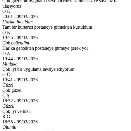
Çok güzel bir uygulama sevdiklermize zahmetsiz ce sayeniz de
ulaşıyoruz
Ö E
20:01 -
09/03/2026
Harika bayıldım
Tam bir kurtarıcı postaneye gitmekten kurtuldum
Ö K
19:55 -
09/03/2026
Çok beğendim
Harika gerçekten postaneye gitmeye gerek yol
D A
19:44 -
09/03/2026
Mutlaka
Çok iyi bir uygulama tavsiye ediyorum
G Ö
19:41 -
09/03/2026
Güzel
Çok güzel
Ç Ş
18:52 -
09/03/2026
Güzell
Çok iyi ve hızlı
R G
16:55 -
09/03/2026
Olumlu