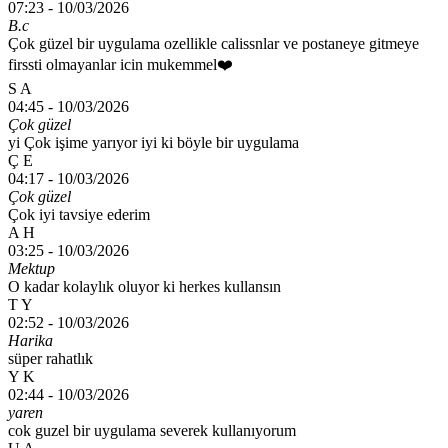
07:23 -
10/03/2026
B.c
Çok güzel bir uygulama ozellikle calissnlar ve postaneye gitmeye
firssti olmayanlar icin mukemmel❤️
S A
04:45 -
10/03/2026
Çok güzel
yi Çok işime yarıyor iyi ki böyle bir uygulama
Ç E
04:17 -
10/03/2026
Çok güzel
Çok iyi tavsiye ederim
A H
03:25 -
10/03/2026
Mektup
O kadar kolaylık oluyor ki herkes kullansın
T Y
02:52 -
10/03/2026
Harika
süper rahatlık
Y K
02:44 -
10/03/2026
yaren
cok guzel bir uygulama severek kullanıyorum