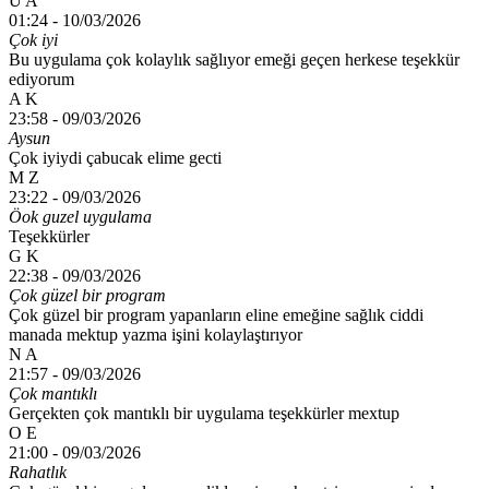
U A
01:24 -
10/03/2026
Çok iyi
Bu uygulama çok kolaylık sağlıyor emeği geçen herkese teşekkür
ediyorum
A K
23:58 -
09/03/2026
Aysun
Çok iyiydi çabucak elime gecti
M Z
23:22 -
09/03/2026
Öok guzel uygulama
Teşekkürler
G K
22:38 -
09/03/2026
Çok güzel bir program
Çok güzel bir program yapanların eline emeğine sağlık ciddi
manada mektup yazma işini kolaylaştırıyor
N A
21:57 -
09/03/2026
Çok mantıklı
Gerçekten çok mantıklı bir uygulama teşekkürler mextup
O E
21:00 -
09/03/2026
Rahatlık