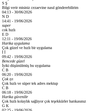
S Ş
Bilgi verir misiniz cezaevine nasıl gönderebilirim
04:13 -
30/06/2026
N D
14:41 -
19/06/2026
super
cok hızlı
E D
12:11 -
19/06/2026
Harika uygulama
Çok güzel ve hızlı bir uygulama
İ İ
09:42 -
19/06/2026
Bencede güzel
İyiki düşünülmüş bu uygulama
C B
06:20 -
19/06/2026
Çok ıyı
Çok hızlı ve süper tek adres mektup
C B
06:18 -
19/06/2026
Harika güvenilir
Çok hızlı kolaylık sağlıyor çok teşekkürler harıkasınız
G K
02:25 -
19/06/2026