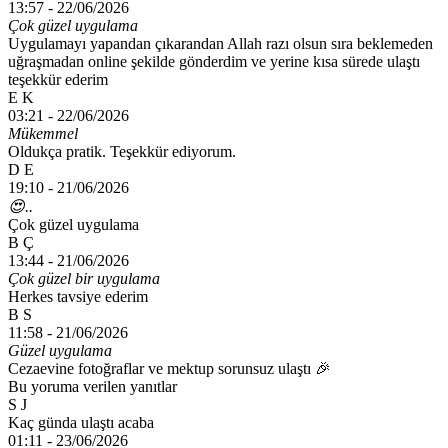
13:57 -
22/06/2026
Çok güzel uygulama
Uygulamayı yapandan çıkarandan Allah razı olsun sıra beklemeden
uğraşmadan online şekilde gönderdim ve yerine kısa sürede ulaştı
teşekkür ederim
E K
03:21 -
22/06/2026
Mükemmel
Oldukça pratik. Teşekkür ediyorum.
D E
19:10 -
21/06/2026
😍..
Çok güzel uygulama
B Ç
13:44 -
21/06/2026
Çok güzel bir uygulama
Herkes tavsiye ederim
B S
11:58 -
21/06/2026
Güzel uygulama
Cezaevine fotoğraflar ve mektup sorunsuz ulaştı 🎉
Bu yoruma verilen yanıtlar
S J
Kaç günda ulaştı acaba
01:11 -
23/06/2026