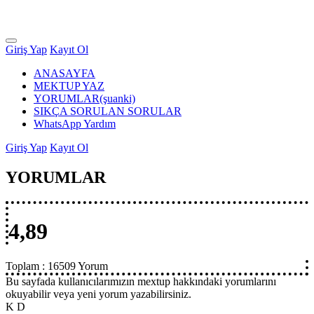
Giriş Yap
Kayıt Ol
ANASAYFA
MEKTUP YAZ
YORUMLAR
(şuanki)
SIKÇA SORULAN SORULAR
WhatsApp Yardım
Giriş Yap
Kayıt Ol
YORUMLAR
4,89
Toplam :
16509 Yorum
Bu sayfada kullanıcılarımızın mextup hakkındaki yorumlarını
okuyabilir veya yeni yorum yazabilirsiniz.
K D