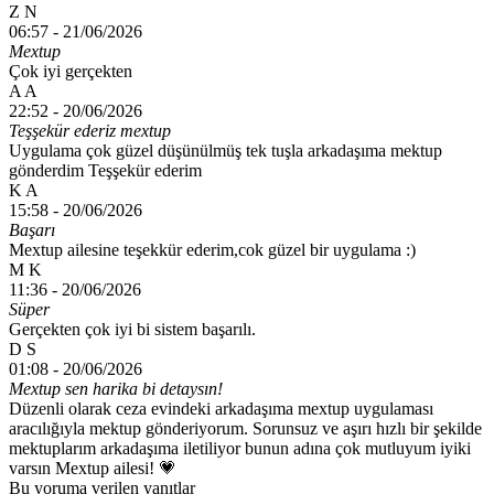
Z N
06:57 -
21/06/2026
Mextup
Çok iyi gerçekten
A A
22:52 -
20/06/2026
Teşşekür ederiz mextup
Uygulama çok güzel düşünülmüş tek tuşla arkadaşıma mektup
gönderdim Teşşekür ederim
K A
15:58 -
20/06/2026
Başarı
Mextup ailesine teşekkür ederim,cok güzel bir uygulama :)
M K
11:36 -
20/06/2026
Süper
Gerçekten çok iyi bi sistem başarılı.
D S
01:08 -
20/06/2026
Mextup sen harika bi detaysın!
Düzenli olarak ceza evindeki arkadaşıma mextup uygulaması
aracılığıyla mektup gönderiyorum. Sorunsuz ve aşırı hızlı bir şekilde
mektuplarım arkadaşıma iletiliyor bunun adına çok mutluyum iyiki
varsın Mextup ailesi! 💗
Bu yoruma verilen yanıtlar