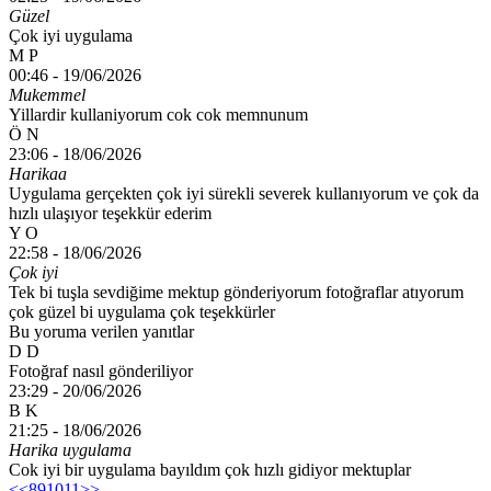
Güzel
Çok iyi uygulama
M P
00:46 -
19/06/2026
Mukemmel
Yillardir kullaniyorum cok cok memnunum
Ö N
23:06 -
18/06/2026
Harikaa
Uygulama gerçekten çok iyi sürekli severek kullanıyorum ve çok da
hızlı ulaşıyor teşekkür ederim
Y O
22:58 -
18/06/2026
Çok iyi
Tek bi tuşla sevdiğime mektup gönderiyorum fotoğraflar atıyorum
çok güzel bi uygulama çok teşekkürler
Bu yoruma verilen yanıtlar
D D
Fotoğraf nasıl gönderiliyor
23:29 -
20/06/2026
B K
21:25 -
18/06/2026
Harika uygulama
Cok iyi bir uygulama bayıldım çok hızlı gidiyor mektuplar
<<
8
9
10
11
>>