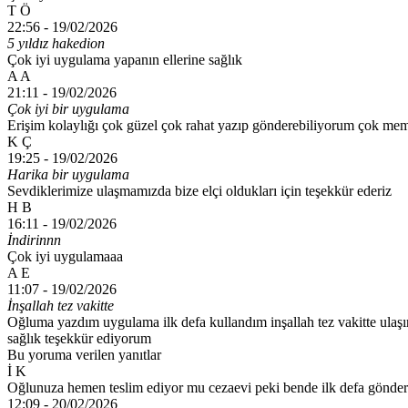
T Ö
22:56 -
19/02/2026
5 yıldız hakedion
Çok iyi uygulama yapanın ellerine sağlık
A A
21:11 -
19/02/2026
Çok iyi bir uygulama
Erişim kolaylığı çok güzel çok rahat yazıp gönderebiliyorum çok m
K Ç
19:25 -
19/02/2026
Harika bir uygulama
Sevdiklerimize ulaşmamızda bize elçi oldukları için teşekkür ederiz
H B
16:11 -
19/02/2026
İndirinnn
Çok iyi uygulamaaa
A E
11:07 -
19/02/2026
İnşallah tez vakitte
Oğluma yazdım uygulama ilk defa kullandım inşallah tez vakitte ula
sağlık teşekkür ediyorum
Bu yoruma verilen yanıtlar
İ K
Oğlunuza hemen teslim ediyor mu cezaevi peki bende ilk defa gönderd
12:09 -
20/02/2026