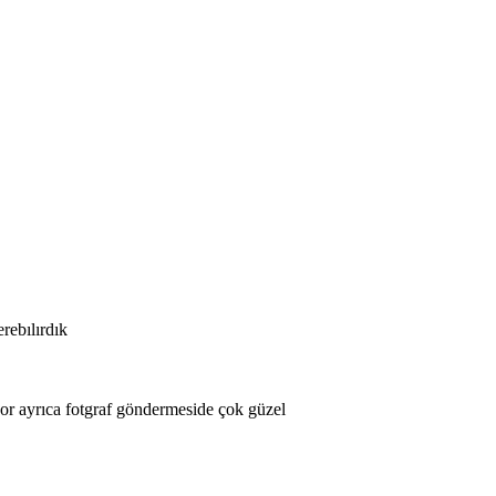
rebılırdık
or ayrıca fotgraf göndermeside çok güzel