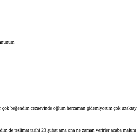
emnunum
şır çok beğendim cezaevinde oğlum herzaman gidemiyorum çok uzaktayı
im de teslimat tarihi 23 şubat ama ona ne zaman verirler acaba malum 