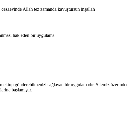
de cezaevinde Allah tez zamanda kavuştursun inşallah
anılması hak eden bir uygulama
ektup gönderebilmenizi sağlayan bir uygulamadır. Sitemiz üzerinden yaza
lerine başlamıştır.