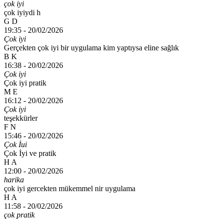
çok iyi
çok iyiydi h
G D
19:35 -
20/02/2026
Çok iyi
Gerçekten çok iyi bir uygulama kim yaptıysa eline sağlık
B K
16:38 -
20/02/2026
Çok iyi
Çok iyi pratik
M E
16:12 -
20/02/2026
Çok iyi
teşekkürler
F N
15:46 -
20/02/2026
Çok İui
Çok İyi ve pratik
H A
12:00 -
20/02/2026
harika
çok iyi gercekten mükemmel nir uygulama
H A
11:58 -
20/02/2026
çok pratik