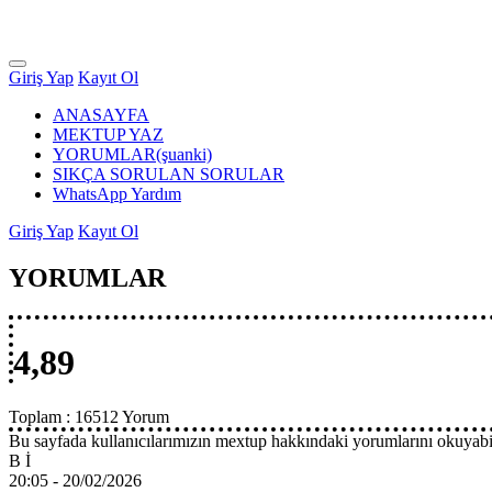
Giriş Yap
Kayıt Ol
ANASAYFA
MEKTUP YAZ
YORUMLAR
(şuanki)
SIKÇA SORULAN SORULAR
WhatsApp Yardım
Giriş Yap
Kayıt Ol
YORUMLAR
4,89
Toplam :
16512 Yorum
Bu sayfada kullanıcılarımızın mextup hakkındaki yorumlarını okuyabil
B İ
20:05 -
20/02/2026