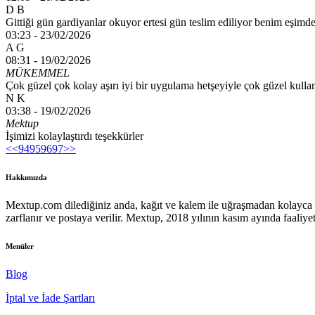
D B
Gittiği gün gardiyanlar okuyor ertesi gün teslim ediliyor benim eşim
03:23 -
23/02/2026
A G
08:31 -
19/02/2026
MÜKEMMEL
Çok güzel çok kolay aşırı iyi bir uygulama hetşeyiyle çok güzel kull
N K
03:38 -
19/02/2026
Mektup
İşimizi kolaylaştırdı teşekkürler
<<
94
95
96
97
>>
Hakkımızda
Mextup.com dilediğiniz anda, kağıt ve kalem ile uğraşmadan kolayca m
zarflanır ve postaya verilir. Mextup, 2018 yılının kasım ayında faaliyet
Menüler
Blog
İptal ve İade Şartları