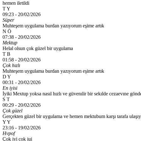
hemen iletildi
T Y
09:23 -
20/02/2026
Süper
Muhteşem uygulama burdan yazıyorum eşime artık
N Ö
07:38 -
20/02/2026
Mektup
Helal olsun çok güzel bir uygulama
T B
01:58 -
20/02/2026
Çok hızlı
Muhteşem uygulama burdan yazıyorum eşime artık
D Y
00:31 -
20/02/2026
En iyisi
İyiki Mextup yoksa nasıl hızlı ve güvenılir bir sekılde cezaevıne gönde
S T
00:29 -
20/02/2026
Çok güzel
Gerçekten güzel bir uygulama ve hemen mektubum karşı tarafa ulaşıy
Y Y
23:16 -
19/02/2026
Hvpof
Çok iyi cok iui