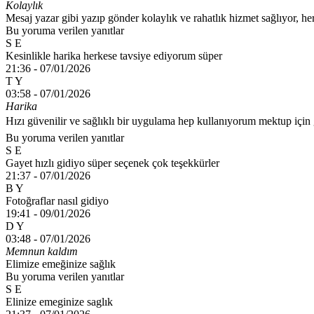
Kolaylık
Mesaj yazar gibi yazıp gönder kolaylık ve rahatlık hizmet sağlıyor, he
Bu yoruma verilen yanıtlar
S E
Kesinlikle harika herkese tavsiye ediyorum süper
21:36 -
07/01/2026
T Y
03:58 -
07/01/2026
Harika
Hızı güvenilir ve sağlıklı bir uygulama hep kullanıyorum mektup için 
Bu yoruma verilen yanıtlar
S E
Gayet hızlı gidiyo süper seçenek çok teşekkürler
21:37 -
07/01/2026
B Y
Fotoğraflar nasıl gidiyo
19:41 -
09/01/2026
D Y
03:48 -
07/01/2026
Memnun kaldım
Elimize emeğinize sağlık
Bu yoruma verilen yanıtlar
S E
Elinize emeginize saglık