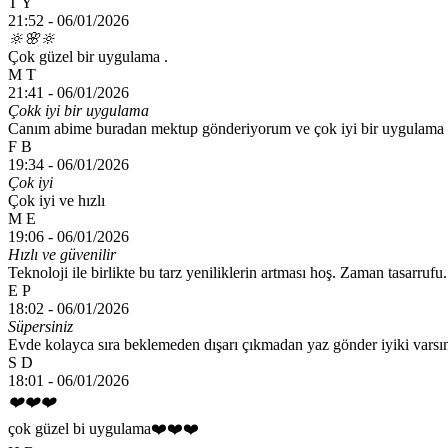
T Y
21:52 -
06/01/2026
🔆🌸🔆
Çok güzel bir uygulama .
M T
21:41 -
06/01/2026
Çokk iyi bir uygulama
Canım abime buradan mektup gönderiyorum ve çok iyi bir uygulama
F B
19:34 -
06/01/2026
Çok iyi
Çok iyi ve hızlı
M E
19:06 -
06/01/2026
Hızlı ve güvenilir
Teknoloji ile birlikte bu tarz yeniliklerin artması hoş. Zaman tasarrufu.
E P
18:02 -
06/01/2026
Süpersiniz
Evde kolayca sıra beklemeden dışarı çıkmadan yaz gönder iyiki varsı
S D
18:01 -
06/01/2026
❤️❤️❤️
çok güzel bi uygulama❤️❤️❤️