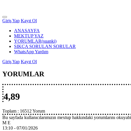
Giriş Yap
Kayıt Ol
ANASAYFA
MEKTUP YAZ
YORUMLAR
(şuanki)
SIKÇA SORULAN SORULAR
WhatsApp Yardım
Giriş Yap
Kayıt Ol
YORUMLAR
4,89
Toplam :
16512 Yorum
Bu sayfada kullanıcılarımızın mextup hakkındaki yorumlarını okuyabil
M E
13:10 -
07/01/2026