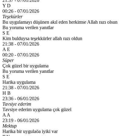
21:37 -
07/01/2026
Y D
00:26 -
07/01/2026
Teşekürler
Bu uygulamayı düşünen akıl eden herkimse Allah razı olsun
Bu yoruma verilen yanıtlar
S E
Kim bulduysa teşekkürler allah razı oldun
21:38 -
07/01/2026
A E
00:20 -
07/01/2026
Süper
Çok güzel bir uygulama
Bu yoruma verilen yanıtlar
S E
Harika uygulama
21:38 -
07/01/2026
H B
23:36 -
06/01/2026
Tavsiye ederim
Tavsiye ederim uygulama çok güzel
A A
23:19 -
06/01/2026
Mektup
Harika bir uygulaöa iyiki var