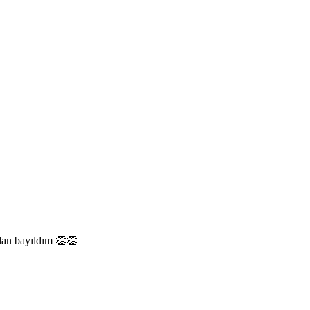
dan bayıldım 👏👏