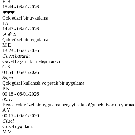
H B
15:44 -
06/01/2026
❤❤❤
Cok güzel bir uygulama
İ A
14:47 -
06/01/2026
🔆🌸🔆
Çok güzel bir uygulama .
M E
13:23 -
06/01/2026
Gayet başarılı
Gayet başarılı bir iletişim aracı
G S
03:54 -
06/01/2026
Süper
Çok güzel kullanıslı ve pratik bir uygulama
P K
00:18 -
06/01/2026
00.17
Bence çok güzel bir uygulama herşeyi bakıp öğrenebiliyorsun yorma
A Y
00:15 -
06/01/2026
Güzel
Güzel uygulama
M V