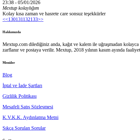
23:38 -
05/01/2026
Mextup kolaylığım
Kolay kısa zaman ve hasrete care sonsuz teşekkürler
<<
130
131
132
133
>>
Hakkımızda
Mextup.com dilediğiniz anda, kağıt ve kalem ile uğraşmadan kolayca m
zarflanır ve postaya verilir. Mextup, 2018 yılının kasım ayında faaliyet
Menüler
Blog
İptal ve İade Şartları
Gizlilik Politikası
Mesafeli Satış Sözleşmesi
K.V.K.K. Aydınlatma Metni
Sıkça Sorulan Sorular