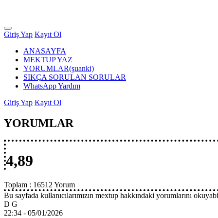
Giriş Yap
Kayıt Ol
ANASAYFA
MEKTUP YAZ
YORUMLAR
(şuanki)
SIKÇA SORULAN SORULAR
WhatsApp Yardım
Giriş Yap
Kayıt Ol
YORUMLAR
4,89
Toplam :
16512 Yorum
Bu sayfada kullanıcılarımızın mextup hakkındaki yorumlarını okuyabil
D G
22:34 -
05/01/2026