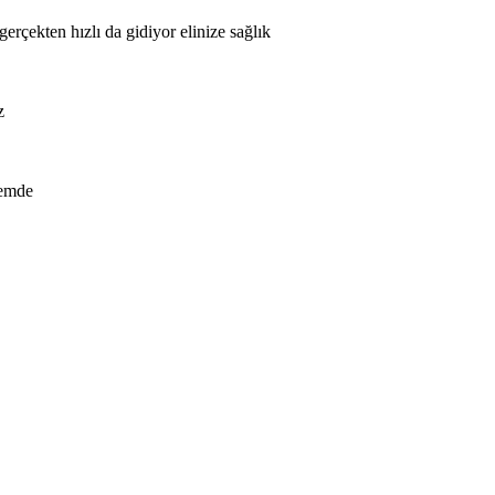
erçekten hızlı da gidiyor elinize sağlık
z
nemde