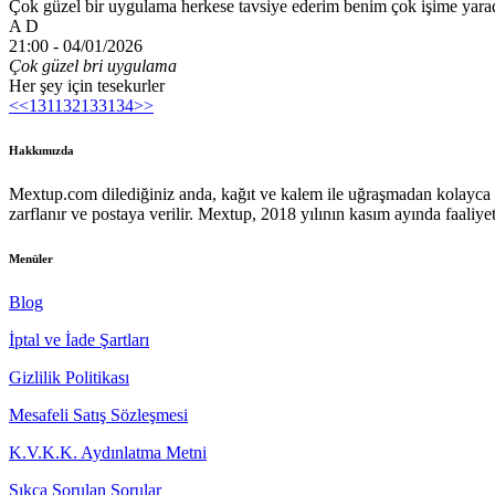
Çok güzel bir uygulama herkese tavsiye ederim benim çok işime yarad
A D
21:00 -
04/01/2026
Çok güzel bri uygulama
Her şey için tesekurler
<<
131
132
133
134
>>
Hakkımızda
Mextup.com dilediğiniz anda, kağıt ve kalem ile uğraşmadan kolayca m
zarflanır ve postaya verilir. Mextup, 2018 yılının kasım ayında faaliyet
Menüler
Blog
İptal ve İade Şartları
Gizlilik Politikası
Mesafeli Satış Sözleşmesi
K.V.K.K. Aydınlatma Metni
Sıkça Sorulan Sorular