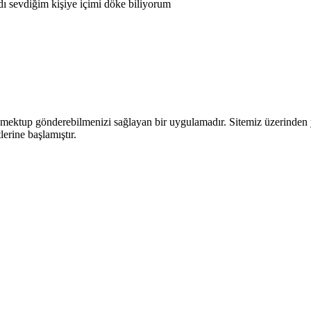
ı sevdiğim kişiye içimi döke biliyorum
ektup gönderebilmenizi sağlayan bir uygulamadır. Sitemiz üzerinden yaza
lerine başlamıştır.