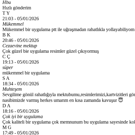
Hbu
Hızlı gönderim
T Y
21:03 -
05/01/2026
Mükemmel
Mükemmel bir uygulama ptt ile uğraşmadan rahatlıkla yollayabiliyom
B K
20:46 -
05/01/2026
Cezaevine mektup
Çok güzel bie uygulama resimler güzel çıkıyormuş
C Ç
19:13 -
05/01/2026
süper
mükemmel bir uygulama
S A
18:34 -
05/01/2026
Muhteşem
Sevgilime gönül rahatlığıyla mektubumu,resimlerimizi,kartvizitleri 
nasibimizde varmış herkes umarım en kısa zamanda kavuşur 😇
D A
18:16 -
05/01/2026
Çok iyi bir uygulama
Çok kaliteli bir uygulama çok memnunum bu uygulama sayesinde kol
M G
17:49 -
05/01/2026