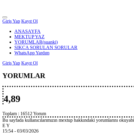
Giriş Yap
Kayıt Ol
ANASAYFA
MEKTUP YAZ
YORUMLAR
(şuanki)
SIKÇA SORULAN SORULAR
WhatsApp Yardım
Giriş Yap
Kayıt Ol
YORUMLAR
4,89
Toplam :
16512 Yorum
Bu sayfada kullanıcılarımızın mextup hakkındaki yorumlarını okuyabil
E Y
15:54 -
03/03/2026