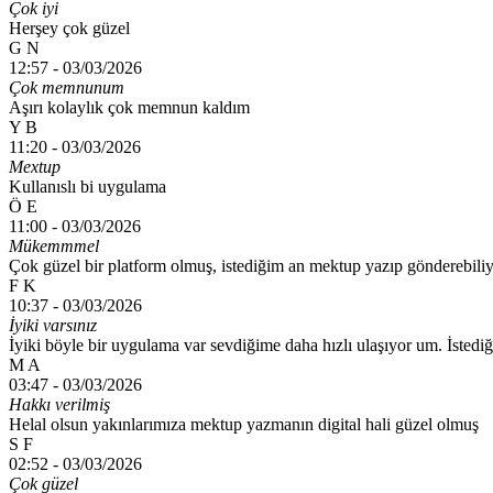
Çok iyi
Herşey çok güzel
G N
12:57 -
03/03/2026
Çok memnunum
Aşırı kolaylık çok memnun kaldım
Y B
11:20 -
03/03/2026
Mextup
Kullanıslı bi uygulama
Ö E
11:00 -
03/03/2026
Mükemmmel
Çok güzel bir platform olmuş, istediğim an mektup yazıp gönderebil
F K
10:37 -
03/03/2026
İyiki varsınız
İyiki böyle bir uygulama var sevdiğime daha hızlı ulaşıyor um. İsted
M A
03:47 -
03/03/2026
Hakkı verilmiş
Helal olsun yakınlarımıza mektup yazmanın digital hali güzel olmuş
S F
02:52 -
03/03/2026
Çok güzel