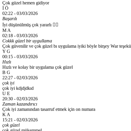
Çok güzel hemen gidiyor
İ Ö
02:22 -
03/03/2026
Başarılı
İyi düşünülmüş çok yararlı 👍🏻
M A
02:18 -
03/03/2026
Cokkk güzel bir uygullama
Çok güvenilir ve çok güzel bı uygulama iyiki böyle birşey War teşe
Y G
00:15 -
03/03/2026
Hızlı
Hızlı ve kolay bir uygulama çok güzel
B G
22:27 -
02/03/2026
çok iyi
çok iyi kdjdjdkıd
U E
20:30 -
02/03/2026
Zaman kazandırıcı
Çok iyi zamanından tasarruf etmek için on numara
K A
15:21 -
02/03/2026
çok güzel
çok güzel mükemmel