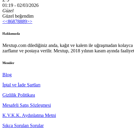
01:19 -
02/03/2026
Güzel
Güzel beğendim
<<
86
87
88
89
>>
Hakkımızda
Mextup.com dilediğiniz anda, kağıt ve kalem ile uğraşmadan kolayca m
zarflanır ve postaya verilir. Mextup, 2018 yılının kasım ayında faaliyet
Menüler
Blog
İptal ve İade Şartları
Gizlilik Politikası
Mesafeli Satış Sözleşmesi
K.V.K.K. Aydınlatma Metni
Sıkça Sorulan Sorular