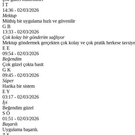
İ T
14:36 -
02/03/2026
Mektup
Müthiş bir uygulama hızlı ve güvenilir
G B
13:33 -
02/03/2026
Çok kolay bir gönderim sağlıyor
Mektup göndermek gerçekten çok kolay ve çok pratik herkese tavsiye
E E
09:54 -
02/03/2026
Beğendim
Çok güzel çokta basit
G K
09:45 -
02/03/2026
Süper
Harika bir sistem
E Y
03:17 -
02/03/2026
İyi
Beğendim güzel
S Ö
01:51 -
02/03/2026
Başarılı
Uygulama başarılı.
Z S