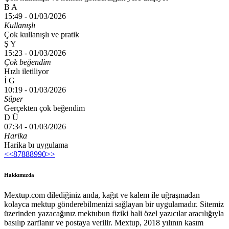
B A
15:49 -
01/03/2026
Kullanışlı
Çok kullanışlı ve pratik
Ş Y
15:23 -
01/03/2026
Çok beğendim
Hızlı iletiliyor
İ G
10:19 -
01/03/2026
Süper
Gerçekten çok beğendim
D Ü
07:34 -
01/03/2026
Harika
Harika bı uygulama
<<
87
88
89
90
>>
Hakkımızda
Mextup.com dilediğiniz anda, kağıt ve kalem ile uğraşmadan
kolayca mektup gönderebilmenizi sağlayan bir uygulamadır. Sitemiz
üzerinden yazacağınız mektubun fiziki hali özel yazıcılar aracılığıyla
basılıp zarflanır ve postaya verilir. Mextup, 2018 yılının kasım