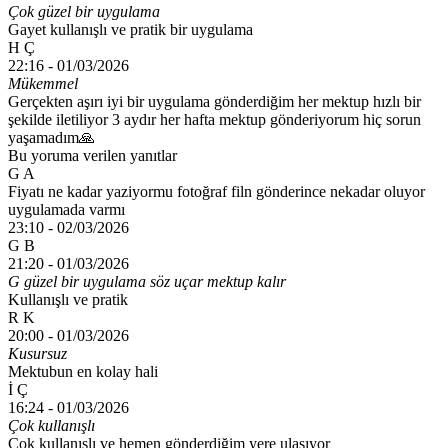
Çok güzel bir uygulama
Gayet kullanışlı ve pratik bir uygulama
H Ç
22:16 -
01/03/2026
Mükemmel
Gerçekten aşırı iyi bir uygulama gönderdiğim her mektup hızlı bir
şekilde iletiliyor 3 aydır her hafta mektup gönderiyorum hiç sorun
yaşamadım🙏
Bu yoruma verilen yanıtlar
G A
Fiyatı ne kadar yaziyormu fotoğraf filn gönderince nekadar oluyor
uygulamada varmı
23:10 -
02/03/2026
G B
21:20 -
01/03/2026
G güzel bir uygulama söz uçar mektup kalır
Kullanışlı ve pratik
R K
20:00 -
01/03/2026
Kusursuz
Mektubun en kolay hali
İ Ç
16:24 -
01/03/2026
Çok kullanışlı
Çok kullanışlı ve hemen gönderdiğim yere ulaşıyor