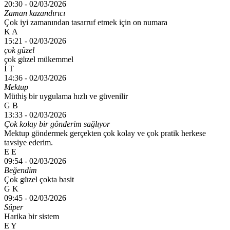
20:30 -
02/03/2026
Zaman kazandırıcı
Çok iyi zamanından tasarruf etmek için on numara
K A
15:21 -
02/03/2026
çok güzel
çok güzel mükemmel
İ T
14:36 -
02/03/2026
Mektup
Müthiş bir uygulama hızlı ve güvenilir
G B
13:33 -
02/03/2026
Çok kolay bir gönderim sağlıyor
Mektup göndermek gerçekten çok kolay ve çok pratik herkese
tavsiye ederim.
E E
09:54 -
02/03/2026
Beğendim
Çok güzel çokta basit
G K
09:45 -
02/03/2026
Süper
Harika bir sistem
E Y