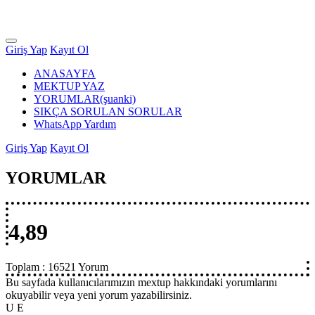
Giriş Yap
Kayıt Ol
ANASAYFA
MEKTUP YAZ
YORUMLAR
(şuanki)
SIKÇA SORULAN SORULAR
WhatsApp Yardım
Giriş Yap
Kayıt Ol
YORUMLAR
4,89
Toplam :
16521 Yorum
Bu sayfada kullanıcılarımızın mextup hakkındaki yorumlarını
okuyabilir veya yeni yorum yazabilirsiniz.
U E